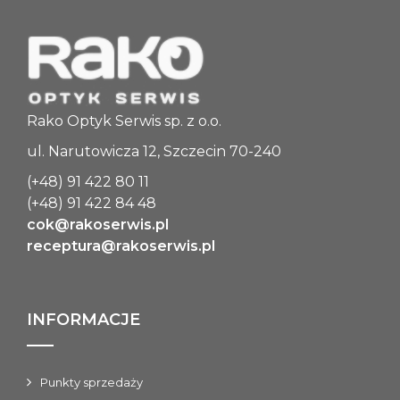
Rako Optyk Serwis sp. z o.o.
ul. Narutowicza 12, Szczecin 70-240
(+48) 91 422 80 11
(+48) 91 422 84 48
cok@rakoserwis.pl
receptura@rakoserwis.pl
INFORMACJE
Punkty sprzedaży