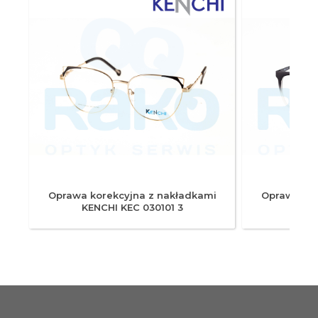
i
Oprawa korekcyjna z nakładkami
Oprawa kor
KENCHI KEC 030101 3
KENC