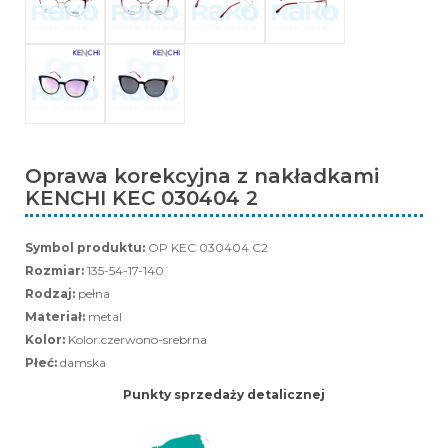
Oprawa korekcyjna z nakładkami
KENCHI KEC 030404 2
Symbol produktu:
OP KEC 030404 C2
Rozmiar:
135-54-17-140
Rodzaj:
pełna
Materiał:
metal
Kolor:
Kolor:czerwono-srebrna
Płeć:
damska
Punkty sprzedaży detalicznej