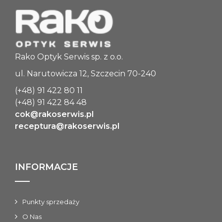
Rako Optyk Serwis sp. z o.o.
ul. Narutowicza 12, Szczecin 70-240
(+48) 91 422 80 11
(+48) 91 422 84 48
cok@rakoserwis.pl
receptura@rakoserwis.pl
INFORMACJE
Punkty sprzedaży
O Nas