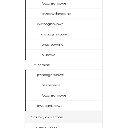
fotochromowe
przeciwsłoneczne
wieloogniskowe
dwuogniskowe
progresywne
biurowe
Mineralne
jednoogniskowe
bezbarwne
fotochromowe
dwuogniskowe
Oprawy okularowe
kolekcja Kenchi