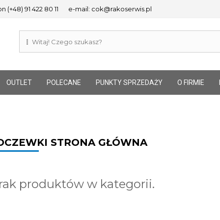
n (+48) 91 422 80 11
e-mail: cok@rakoserwis.pl
OUTLET
POLECANE
PUNKTY SPRZEDAŻY
O FIRMIE
OCZEWKI STRONA GŁÓWNA
rak produktów w kategorii.