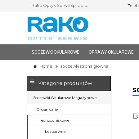
Rako Optyk Serwis sp. z o.o.
Telefo
SOCZEWKI OKULAROWE
OPRAWY OKULAROWE
Home
soczewki strona główna
Kategorie produktów
S
Soczewki Okularowe Magazynowe
Organiczne
B
jednoogniskowe
bezbarwne