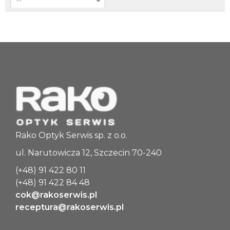
--
Rako Optyk Serwis sp. z o.o.
ul. Narutowicza 12, Szczecin 70-240
(+48) 91 422 80 11
(+48) 91 422 84 48
cok@rakoserwis.pl
receptura@rakoserwis.pl