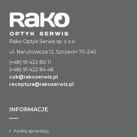
Rako Optyk Serwis sp. z o.o.
ul. Narutowicza 12, Szczecin 70-240
(+48) 91 422 80 11
(+48) 91 422 84 48
cok@rakoserwis.pl
receptura@rakoserwis.pl
INFORMACJE
Punkty sprzedaży