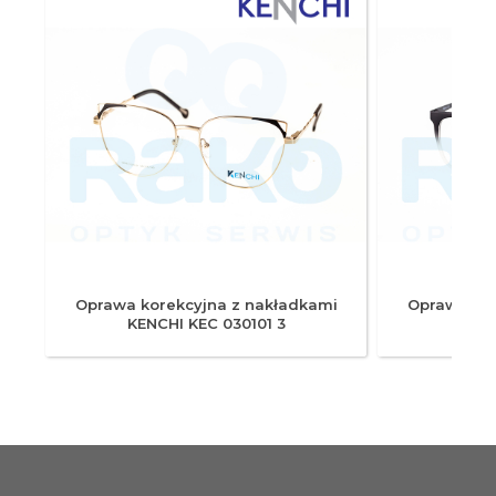
i
Oprawa korekcyjna z nakładkami
Oprawa kor
KENCHI KEC 030101 3
KENC