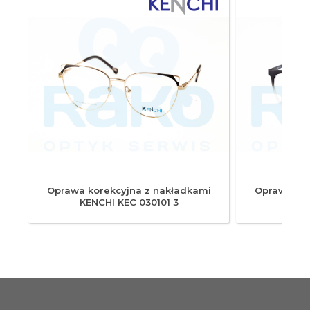
i
Oprawa korekcyjna z nakładkami
Oprawa kor
KENCHI KEC 030101 3
KENC