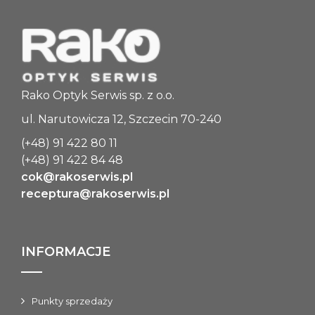
Rako Optyk Serwis sp. z o.o.
ul. Narutowicza 12, Szczecin 70-240
(+48) 91 422 80 11
(+48) 91 422 84 48
cok@rakoserwis.pl
receptura@rakoserwis.pl
INFORMACJE
Punkty sprzedaży