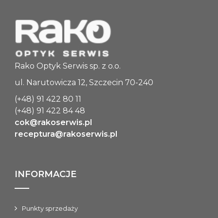
Rako Optyk Serwis sp. z o.o.
ul. Narutowicza 12, Szczecin 70-240
(+48) 91 422 80 11
(+48) 91 422 84 48
cok@rakoserwis.pl
receptura@rakoserwis.pl
INFORMACJE
Punkty sprzedaży