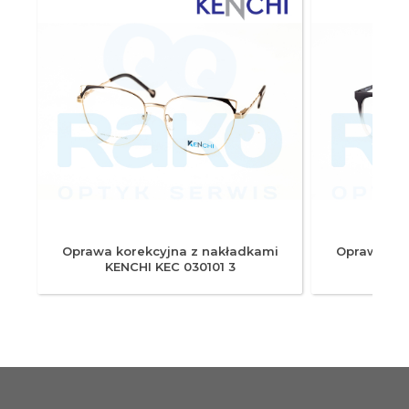
i
Oprawa korekcyjna z nakładkami
Oprawa kor
KENCHI KEC 030101 3
KENC