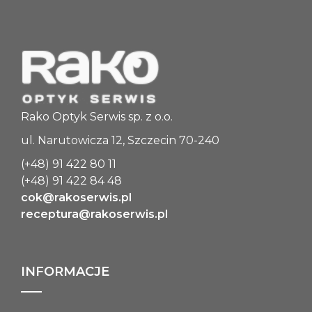
-2.50
---
---
G7A60 +2.50/-2.75
Rako Optyk Serwis sp. z o.o.
60
ul. Narutowicza 12, Szczecin 70-240
+2.50
(+48) 91 422 80 11
-2.75
(+48) 91 422 84 48
---
cok@rakoserwis.pl
receptura@rakoserwis.pl
---
G7A60 +2.75/-2.50
60
INFORMACJE
+2.75
-2.50