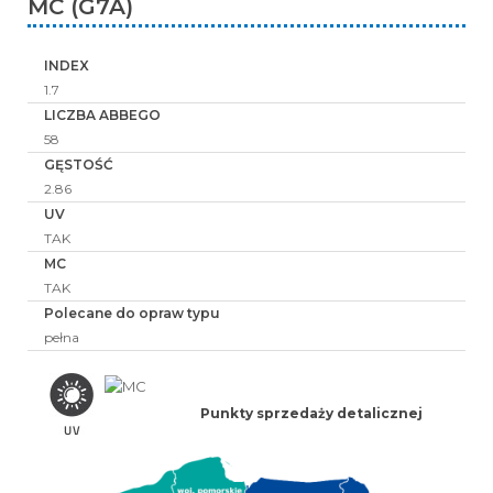
MC (G7A)
INDEX
1.7
LICZBA ABBEGO
58
GĘSTOŚĆ
2.86
UV
TAK
MC
TAK
Polecane do opraw typu
pełna
Punkty sprzedaży detalicznej