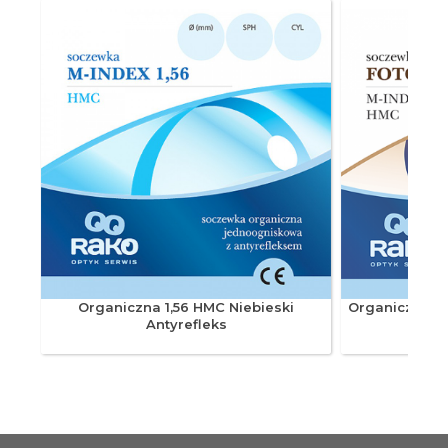
+2.25
-2.50
---
---
G7A60 +2.50/-2.25
60
+2.50
-2.25
---
Organiczna 1,56 HMC Niebieski
Organiczna 1
Antyrefleks
---
G7A60 +2.50/-2.50
60
+2.50