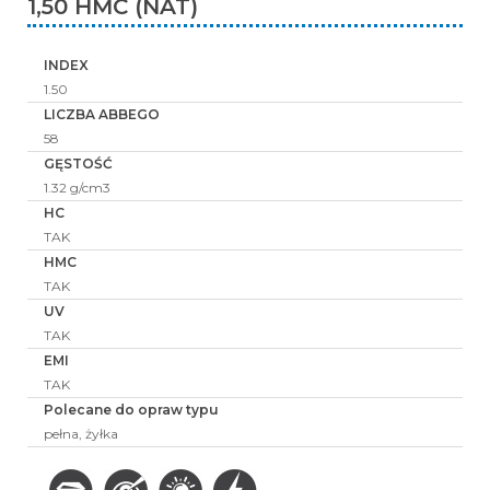
1,50 HMC (NAT)
INDEX
1.50
LICZBA ABBEGO
58
GĘSTOŚĆ
1.32 g/cm3
HC
TAK
HMC
TAK
UV
TAK
EMI
TAK
Polecane do opraw typu
pełna, żyłka