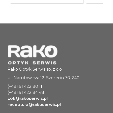
---
NAT65 +0.25/-1.00
65
+0.25
-1.00
---
---
NAT65 +0.25/-1.25
Rako Optyk Serwis sp. z o.o.
65
ul. Narutowicza 12, Szczecin 70-240
+0.25
(+48) 91 422 80 11
-1.25
(+48) 91 422 84 48
---
cok@rakoserwis.pl
receptura@rakoserwis.pl
---