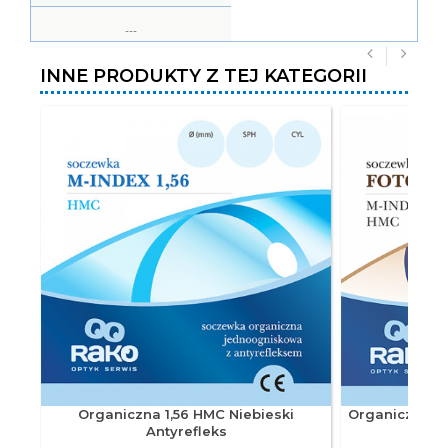
---
INNE PRODUKTY Z TEJ KATEGORII
NAT65 +0.25/-0.50
65
+0.25
-0.50
---
---
NAT65 +0.25/-0.75
65
+0.25
-0.75
---
Organiczna 1,56 HMC Niebieski
Organiczna 1
Antyrefleks