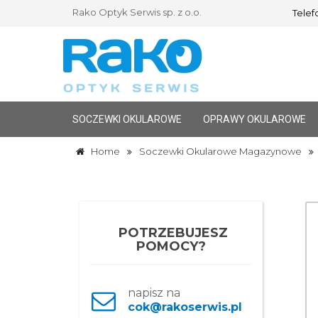
Rako Optyk Serwis sp. z o.o.
Telefo
SOCZEWKI OKULAROWE
OPRAWY OKULAROWE
Home
Soczewki Okularowe Magazynowe
POTRZEBUJESZ
POMOCY?
napisz na
cok@rakoserwis.pl