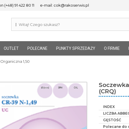
n (+48) 91 422 80 11
e-mail: cok@rakoserwis.pl
OUTLET
POLECANE
PUNKTY SPRZEDAŻY
O FIRMIE
Organiczna 1,50
Soczewka
(CRQ)
INDEX
LICZBA ABBE
GĘSTOŚĆ
Polecane do 