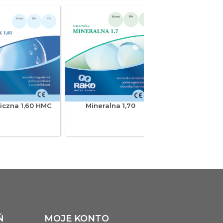
---
---
---
---
---
---
---
---
---
---
iczna 1,60 HMC
Mineralna 1,70
Organiczna 1,
---
---
Platinum
Fotochromo
---
---
Transitions Signa
Szara
---
---
---
---
---
---
---
---
Ń
MOJE KONTO