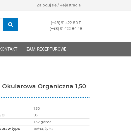
Zaloguj się / Rejestracja
(+48) 91 422 80 11
(+48) 91 422 84 48
KONTAKT
ZAM. RECEPTUROWE
 Okularowa Organiczna 1,50
1.50
GO
58
1.32 g/cm3
opraw typu
pełna, żyłka