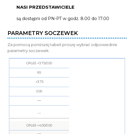
NASI PRZEDSTAWICIELE
są dostępni od PN-PT w godz. 8.00 do 17.00
PARAMETRY SOCZEWEK
Za pomocą poniższej tabeli proszę wybrać odpowiednie
parametry soczewek.
Nr
OPL65 +3.75/0.00
Referenyjny
Średnica
65
+3.75
SPH
0.00
Cylinder
---
Cena
Netto
---
Dodaj
do
OPL65 +4.00/0.00
koszyka