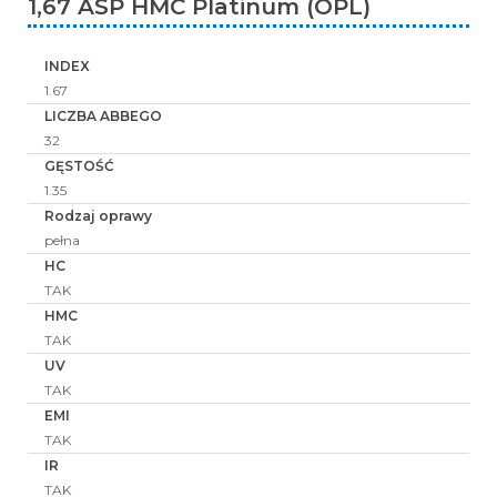
1,67 ASP HMC Platinum (OPL)
INDEX
1.67
LICZBA ABBEGO
32
GĘSTOŚĆ
1.35
Rodzaj oprawy
pełna
HC
TAK
HMC
TAK
UV
TAK
EMI
TAK
IR
TAK