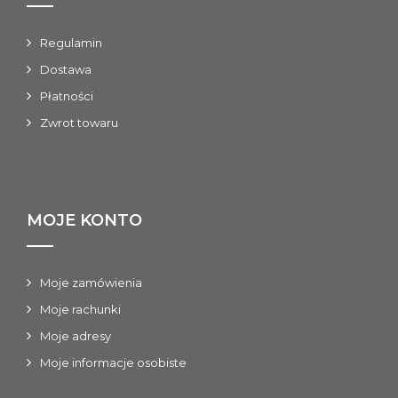
---
---
Regulamin
Dostawa
OPL70 -10.00/-1.50
Płatności
70
Zwrot towaru
-10.00
-1.50
---
MOJE KONTO
---
OPL70 -10.00/-2.00
Moje zamówienia
70
Moje rachunki
-10.00
Moje adresy
-2.00
Moje informacje osobiste
---