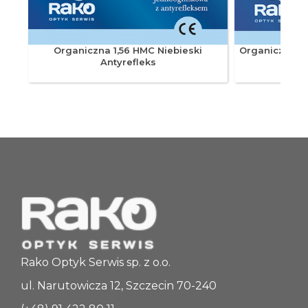
+4.50
0.00
---
Organiczna 1,56 HMC Niebieski
Organiczna 1
Antyrefleks
---
OPL65 +5.00/0.00
65
+5.00
0.00
---
---
OPL70 -10.00/0.00
Rako Optyk Serwis sp. z o.o.
70
ul. Narutowicza 12, Szczecin 70-240
-10.00