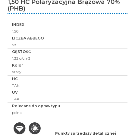
1,50 HC Polaryzacyjna Brązowa 70%
(PHB)
INDEX
1.50
LICZBA ABBEGO
58
GĘSTOŚĆ
1.32 g/cm3
Kolor
szary
HC
TAK
UV
TAK
Polecane do opraw typu
pełna
Punkty sprzedaży detalicznej