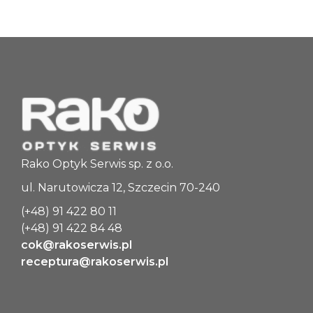
Rako Optyk Serwis sp. z o.o.
ul. Narutowicza 12, Szczecin 70-240
(+48) 91 422 80 11
(+48) 91 422 84 48
cok@rakoserwis.pl
receptura@rakoserwis.pl