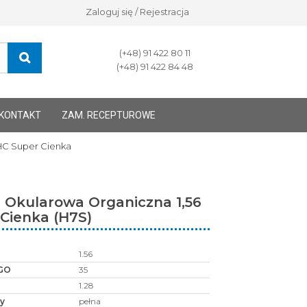
Zaloguj się / Rejestracja
(+48) 91 422 80 11
(+48) 91 422 84 48
KONTAKT
ZAM. RECEPTUROWE
HC Super Cienka
 Okularowa Organiczna 1,56
Cienka (H7S)
1.56
GO
35
1.28
y
pełna