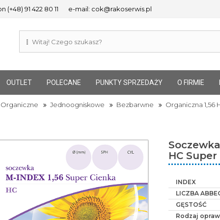
n (+48) 91 422 80 11
e-mail: cok@rakoserwis.pl
OUTLET
POLECANE
PUNKTY SPRZEDAŻY
O FIRMIE
Organiczne
Jednoogniskowe
Bezbarwne
Organiczna 1,56 
Soczewka
HC Super 
INDEX
LICZBA ABBE
GĘSTOŚĆ
Rodzaj opraw