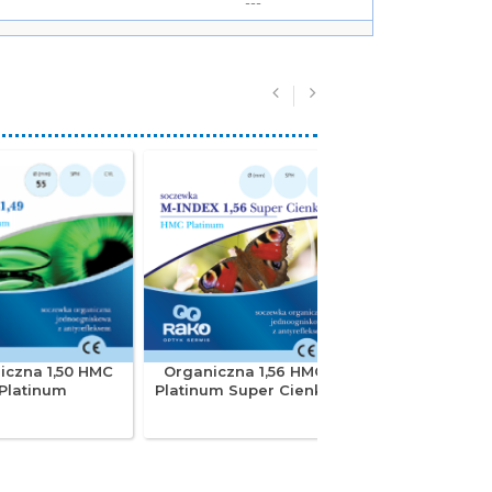
---
---
---
---
---
---
---
---
---
---
---
---
---
---
---
iczna 1,50 HMC
Organiczna 1,56 HMC
Organiczna 1,60
---
---
Platinum
Platinum Super Cienka
---
---
---
---