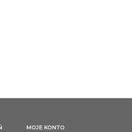
---
---
---
---
---
---
---
---
---
---
---
---
---
---
---
---
---
---
---
---
Ń
MOJE KONTO