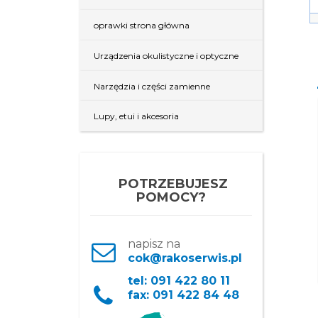
oprawki strona główna
Urządzenia okulistyczne i optyczne
Narzędzia i części zamienne
Lupy, etui i akcesoria
POTRZEBUJESZ
POMOCY?
Organiczna 1,56 HC
ASP HMC
Organiczna 1,56 HMC Anti
napisz na
Fog
cok@rakoserwis.pl
tel: 091 422 80 11
fax: 091 422 84 48