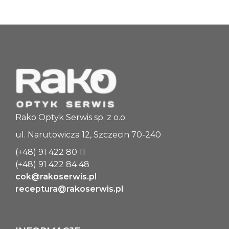
60
+10.00
-2.00
---
---
OPS60 +10.50/0.00
Rako Optyk Serwis sp. z o.o.
60
ul. Narutowicza 12, Szczecin 70-240
+10.50
(+48) 91 422 80 11
0.00
(+48) 91 422 84 48
---
cok@rakoserwis.pl
receptura@rakoserwis.pl
---
OPS60 +10.50/-0.50
60