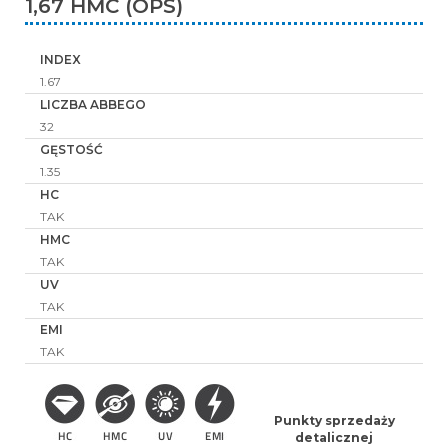
1,67 HMC (OPS)
INDEX
1.67
LICZBA ABBEGO
32
GĘSTOŚĆ
1.35
HC
TAK
HMC
TAK
UV
TAK
EMI
TAK
Punkty sprzedaży
detalicznej