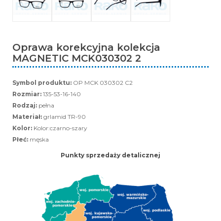
Oprawa korekcyjna kolekcja
MAGNETIC MCK030302 2
Symbol produktu:
OP MCK 030302 C2
Rozmiar:
135-53-16-140
Rodzaj:
pełna
Materiał:
grlamid TR-90
Kolor:
Kolor:czarno-szary
Płeć:
męska
Punkty sprzedaży detalicznej