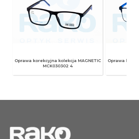
ETIC
Oprawa korekcyjna kolekcja MAGNETIC
Oprawa korek
MCK030302 4
M