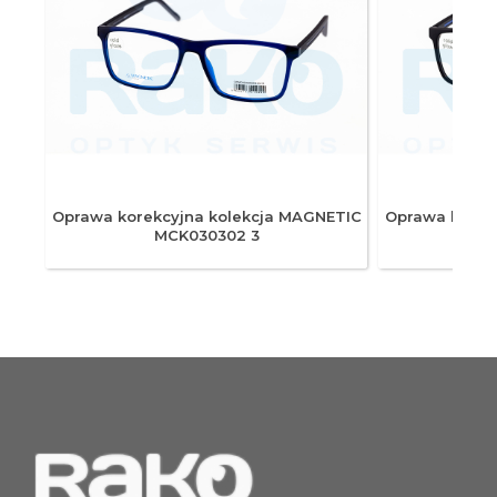
ETIC
Oprawa korekcyjna kolekcja MAGNETIC
Oprawa korek
MCK030302 3
M