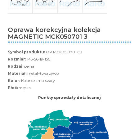
Oprawa korekcyjna kolekcja
MAGNETIC MCK050701 3
Symbol produktu:
OP MCK 050701 C3
Rozmiar:
145-56-19-150
Rodzaj:
pełna
Materiał:
metal+tworzywo
Kolor:
Kolor:czarno-szary
Płeć:
męska
Punkty sprzedaży detalicznej