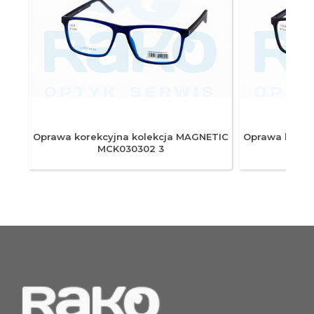
ETIC
Oprawa korekcyjna kolekcja MAGNETIC
Oprawa korek
MCK030302 3
M