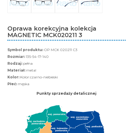
Oprawa korekcyjna kolekcja
MAGNETIC MCK020211 3
Symbol produktu:
OP MCK 020211 C3
Rozmiar:
135-54-17-140
Rodzaj:
pełna
Materiał:
metal
Kolor:
Kolor:czarno-niebieski
Płeć:
męska
Punkty sprzedaży detalicznej