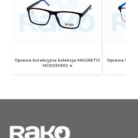
ETIC
Oprawa korekcyjna kolekcja MAGNETIC
Oprawa korek
MCK030302 4
M