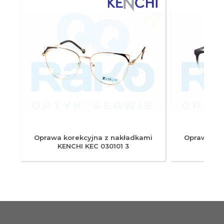
i
Oprawa korekcyjna z nakładkami
Oprawa kor
KENCHI KEC 030101 3
KENC