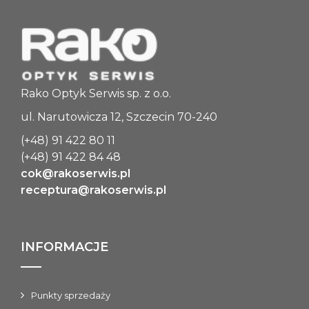
Rako Optyk Serwis sp. z o.o.
ul. Narutowicza 12, Szczecin 70-240
(+48) 91 422 80 11
(+48) 91 422 84 48
cok@rakoserwis.pl
receptura@rakoserwis.pl
INFORMACJE
Punkty sprzedaży