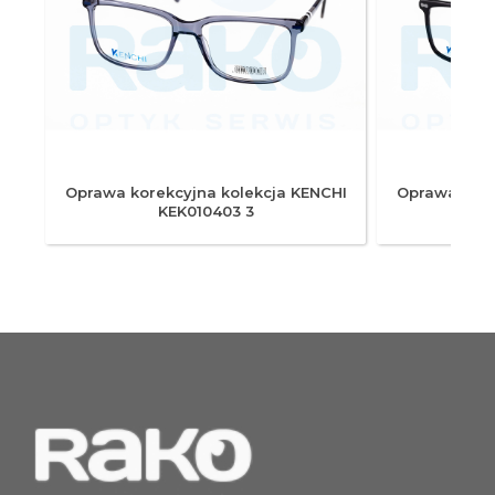
HI
Oprawa korekcyjna kolekcja KENCHI
Oprawa kore
KEK010403 3