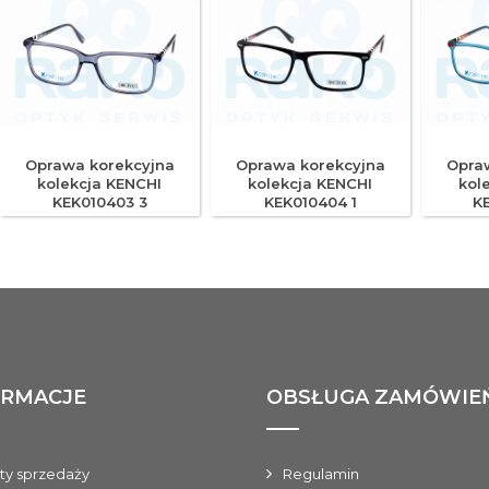
Oprawa korekcyjna
Oprawa korekcyjna
Opra
kolekcja KENCHI
kolekcja KENCHI
kol
KEK010403 3
KEK010404 1
K
ORMACJE
OBSŁUGA ZAMÓWIE
ty sprzedaży
Regulamin