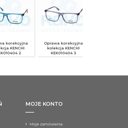
wa korekcyjna
Oprawa korekcyjna
Oprawa korek
ekcja KENCHI
kolekcja KENCHI
kolekcja KE
EK010404 2
KEK010404 3
KEK020103
Ń
MOJE KONTO
Moje zamówienia