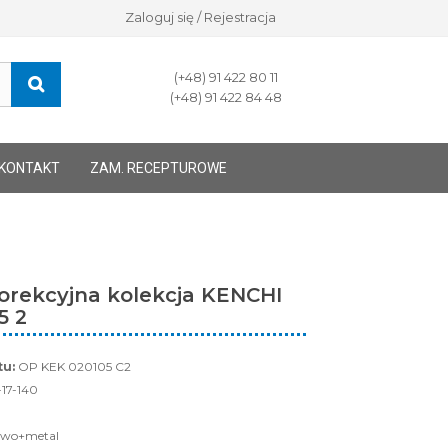
Zaloguj się / Rejestracja
(+48) 91 422 80 11
(+48) 91 422 84 48
KONTAKT
ZAM. RECEPTUROWE
orekcyjna kolekcja KENCHI
5 2
u:
OP KEK 020105 C2
17-140
wo+metal