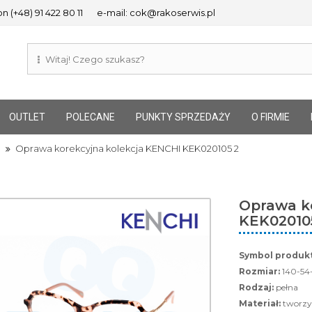
n (+48) 91 422 80 11
e-mail: cok@rakoserwis.pl
OUTLET
POLECANE
PUNKTY SPRZEDAŻY
O FIRMIE
Oprawa korekcyjna kolekcja KENCHI KEK020105 2
Oprawa k
KEK02010
Symbol produkt
Rozmiar:
140-54-
Rodzaj:
pełna
Materiał:
tworzy