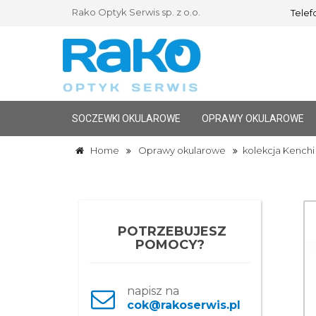
Rako Optyk Serwis sp. z o.o.
Telefo
SOCZEWKI OKULAROWE
OPRAWY OKULAROWE
Home
Oprawy okularowe
kolekcja Kenchi
POTRZEBUJESZ
POMOCY?
napisz na
cok@rakoserwis.pl