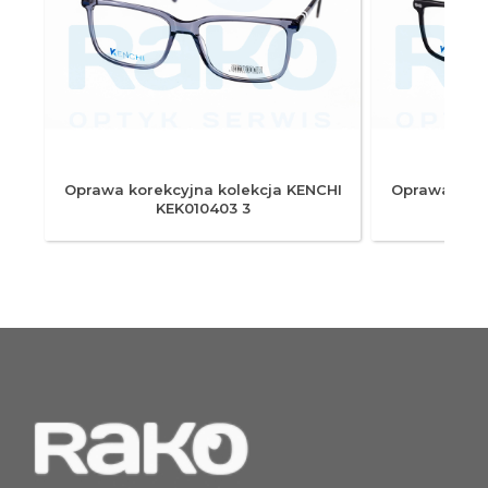
HI
Oprawa korekcyjna kolekcja KENCHI
Oprawa kore
KEK010403 3