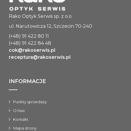
Rako Optyk Serwis sp. z o.o.
ul. Narutowicza 12, Szczecin 70-240
O PI
Oprawa korekcyjna kolekcja PICOLLO PI
Oprawa korekc
(+48) 91 422 80 11
1604 C1
(+48) 91 422 84 48
cok@rakoserwis.pl
receptura@rakoserwis.pl
INFORMACJE
Punkty sprzedaży
O Nas
Kontakt
Mapa strony