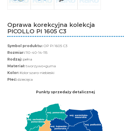
Oprawa korekcyjna kolekcja
PICOLLO PI 1605 C3
Symbol produktu:
OP PI 1605 C3
Rozmiar:
110-40-14-115
Rodzaj:
pełna
Materiał:
tworzywo+guma
Kolor:
Kolor:szaro-niebieski
Płeć:
dziecięca
Punkty sprzedaży detalicznej