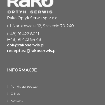
Rako Optyk Serwis sp. z o.o.
ul. Narutowicza 12, Szczecin 70-240
(+48) 91 422 80 11
(+48) 91 422 84 48
cok@rakoserwis.pl
receptura@rakoserwis.pl
INFORMACJE
Punkty sprzedaży
O Nas
Kontakt